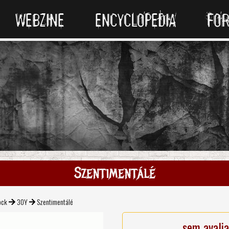
WEBZINE
ENCYCLOPEDIA
FO
Szentimentálé
ock
30Y
Szentimentálé
sem avali