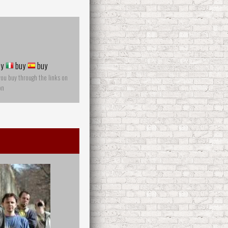
y
buy
buy
you buy through the links on
on