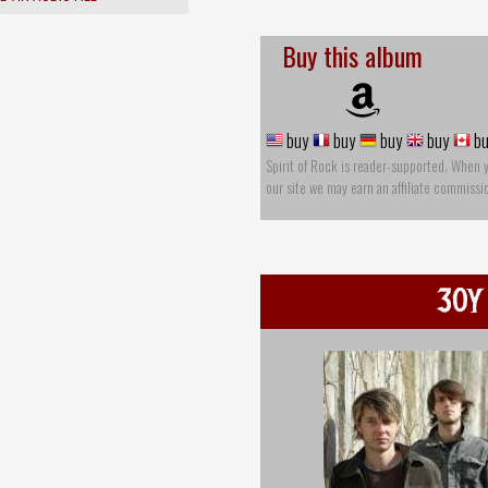
Buy this album
buy
buy
buy
buy
bu
Spirit of Rock is reader-supported. When 
our site we may earn an affiliate commissi
30Y