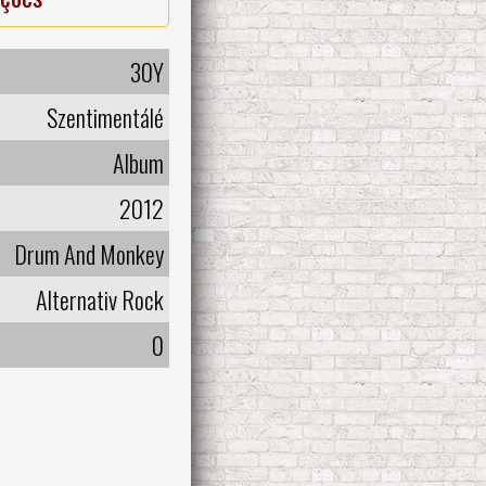
30Y
Szentimentálé
Album
2012
Drum And Monkey
Alternativ Rock
0