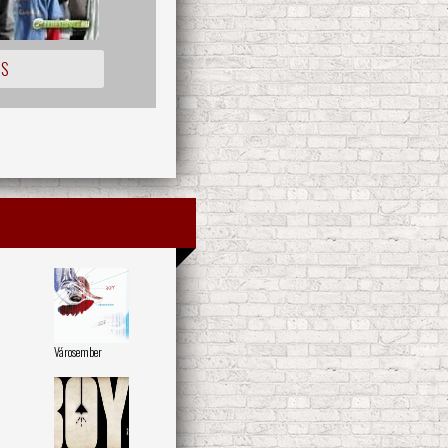
IS
Városember