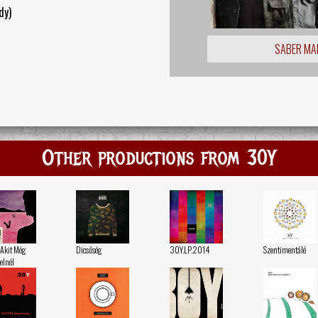
dy)
SABER MA
Other productions from 30Y
 Akit Még
Dicsőség
30Y.LP.2014
Szentimentálé
elnél