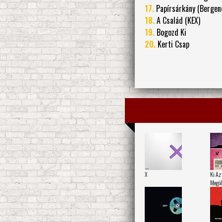
17.
Papírsárkány (Bergen
18.
A Család (KEX)
19.
Bogozd Ki
20.
Kerti Csap
X
Ki Az
Megöl