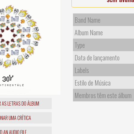
Band Name
Album Name
Type
Data de lançamento
Labels
Estilo de Música
Membros têm este álbum
R AS LETRAS DO ÁLBUM
ONAR UMA CRÍTICA
 AN AUDIO FILE