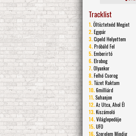
Tracklist
1.
Öltöztetnéd Megint
2.
Egypár
3.
Cipeld Helyettem
4.
Próbáld Fel
5.
Emberirtó
6.
Elrobog
7.
Olyankor
8.
Felhő Csorog
9.
Tüzet Raktam
10.
6milliárd
11.
Suhanjon
12.
Az Utca, Ahol Él
13.
Kiszámoló
14.
Világlepedője
15.
UFO
16.
Szerelem Mindig