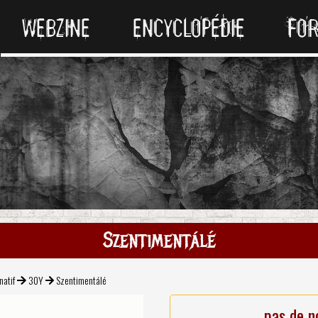
WEBZINE
ENCYCLOPÉDIE
FO
Szentimentálé
natif
30Y
Szentimentálé
pas de n