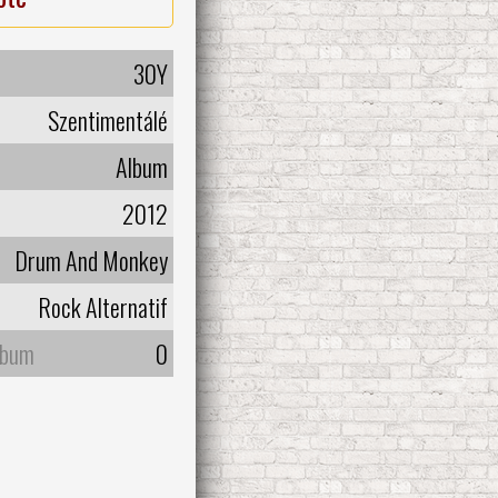
30Y
Szentimentálé
Album
2012
Drum And Monkey
Rock Alternatif
lbum
0