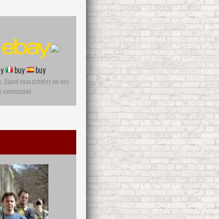
y
buy
buy
s. Quand vous achetez via nos
ne commission