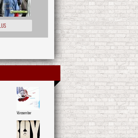
LUS
Városember