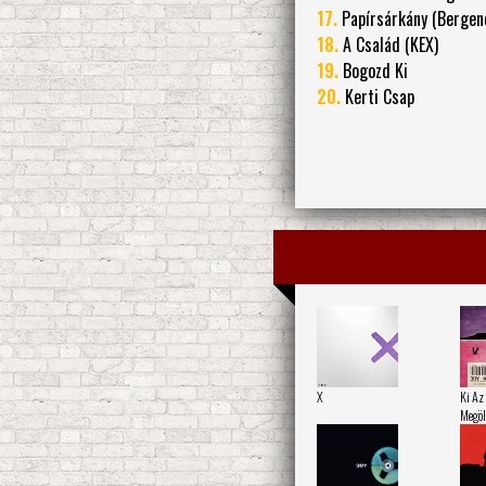
17.
Papírsárkány (Bergen
18.
A Család (KEX)
19.
Bogozd Ki
20.
Kerti Csap
X
Ki Az
Megöl