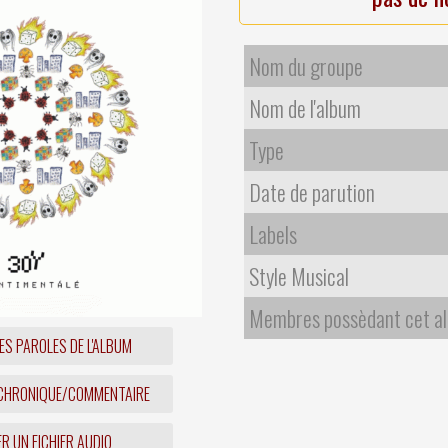
Nom du groupe
Nom de l'album
Type
Date de parution
Labels
Style Musical
Membres possèdant cet a
ES PAROLES DE L'ALBUM
 CHRONIQUE/COMMENTAIRE
R UN FICHIER AUDIO