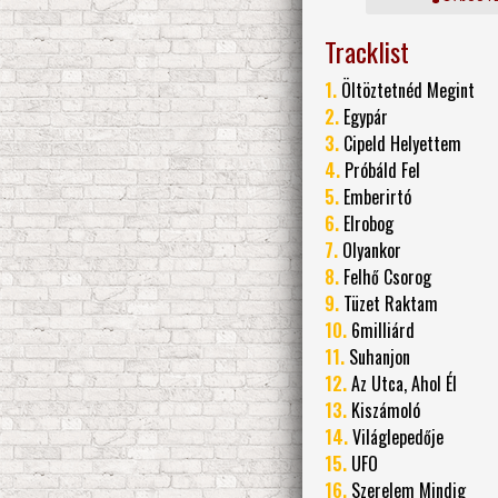
Tracklist
1.
Öltöztetnéd Megint
2.
Egypár
3.
Cipeld Helyettem
4.
Próbáld Fel
5.
Emberirtó
6.
Elrobog
7.
Olyankor
8.
Felhő Csorog
9.
Tüzet Raktam
10.
6milliárd
11.
Suhanjon
12.
Az Utca, Ahol Él
13.
Kiszámoló
14.
Világlepedője
15.
UFO
16.
Szerelem Mindig