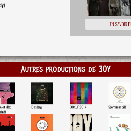
dy)
EN SAVOIR P
Autres productions de 30Y
 Akit Még
Dicsőség
30Y.LP.2014
Szentimentálé
elnél