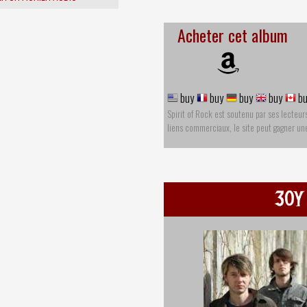
Acheter cet album
buy
buy
buy
buy
bu
Spirit of Rock est soutenu par ses lecteur
liens commerciaux, le site peut gagner u
30Y