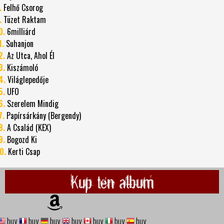
.
Felhő Csorog
.
Tüzet Raktam
0.
6milliárd
1.
Suhanjon
2.
Az Utca, Ahol Él
3.
Kiszámoló
4.
Világlepedője
5.
UFO
6.
Szerelem Mindig
7.
Papírsárkány (Bergendy)
8.
A Család (KEX)
9.
Bogozd Ki
0.
Kerti Csap
Kup ten album
buy
buy
buy
buy
buy
buy
buy