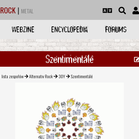
ROCK
|
METAL
WEBZINE
ENCYCLOPEDIA
FORUMS
Szentimentálé
lista zespołów
Alternativ Rock
30Y
Szentimentálé