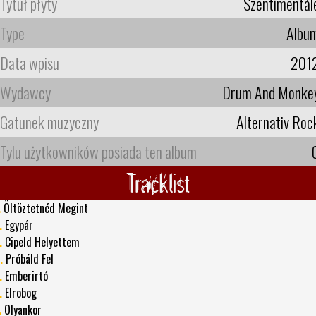
Tytuł płyty
Szentimentál
Type
Albu
Data wpisu
201
Wydawcy
Drum And Monke
Gatunek muzyczny
Alternativ Roc
Tylu użytkowników posiada ten album
Tracklist
.
Öltöztetnéd Megint
.
Egypár
.
Cipeld Helyettem
.
Próbáld Fel
.
Emberirtó
.
Elrobog
.
Olyankor