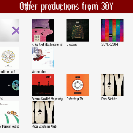
Other productions from 30Y
Ki Az Akit Még Megölelnél
Dicsőség
30Y.LP.2014
entimentálé
Városember
°4
Semmi Szédítő Magasság
Csészényi Tér
Pécsi Sörház
y Perccel Tovább
Pécsi Egyetemi Klub