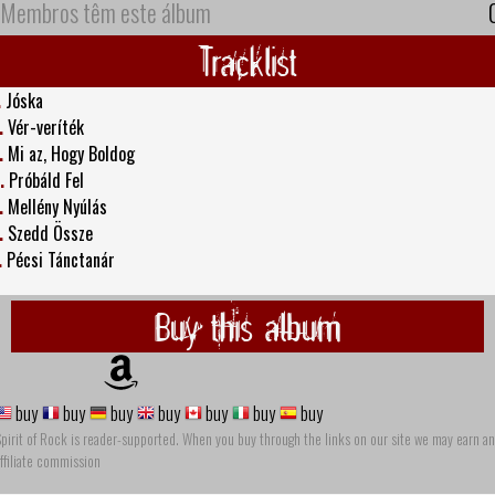
Membros têm este álbum
Tracklist
.
Jóska
.
Vér-veríték
.
Mi az, Hogy Boldog
.
Próbáld Fel
.
Mellény Nyúlás
.
Szedd Össze
.
Pécsi Tánctanár
Buy this album
buy
buy
buy
buy
buy
buy
buy
pirit of Rock is reader-supported. When you buy through the links on our site we may earn an
ffiliate commission