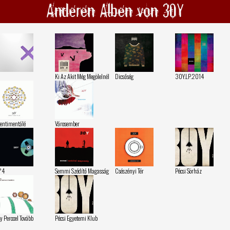
Anderen Alben von 30Y
Ki Az Akit Még Megölelnél
Dicsőség
30Y.LP.2014
entimentálé
Városember
°4
Semmi Szédítő Magasság
Csészényi Tér
Pécsi Sörház
y Perccel Tovább
Pécsi Egyetemi Klub