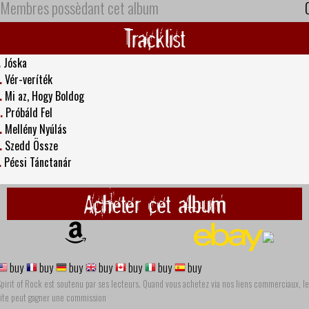
Membres possèdant cet album
Tracklist
.
Jóska
.
Vér-veríték
.
Mi az, Hogy Boldog
.
Próbáld Fel
.
Mellény Nyúlás
.
Szedd Össze
.
Pécsi Tánctanár
Acheter cet album
buy
buy
buy
buy
buy
buy
buy
pirit of Rock est soutenu par ses lecteurs. Quand vous achetez via nos liens commerciaux, le
site peut gagner une commission