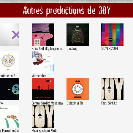
Autres productions de 30Y
Ki Az Akit Még Megölelnél
Dicsőség
30Y.LP.2014
entimentálé
Városember
°4
Semmi Szédítő Magasság
Csészényi Tér
Pécsi Sörház
y Perccel Tovább
Pécsi Egyetemi Klub