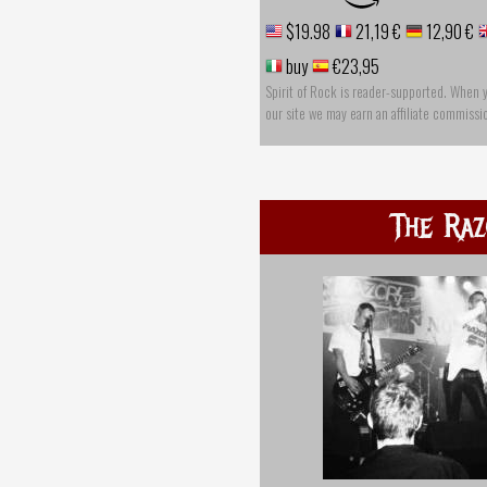
$19.98
21,19 €
12,90 €
buy
€23,95
Spirit of Rock is reader-supported. When 
our site we may earn an affiliate commissi
The Raz