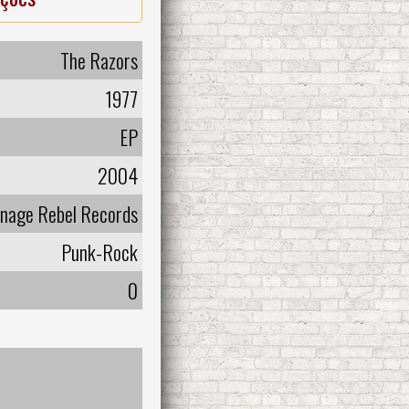
The Razors
1977
EP
2004
nage Rebel Records
Punk-Rock
0