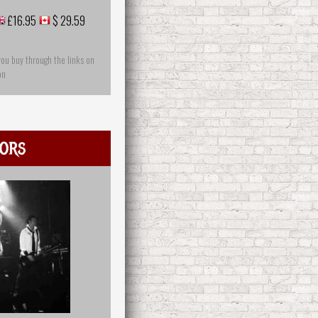
£16.95
$ 29.59
you buy through the links on
on
ors