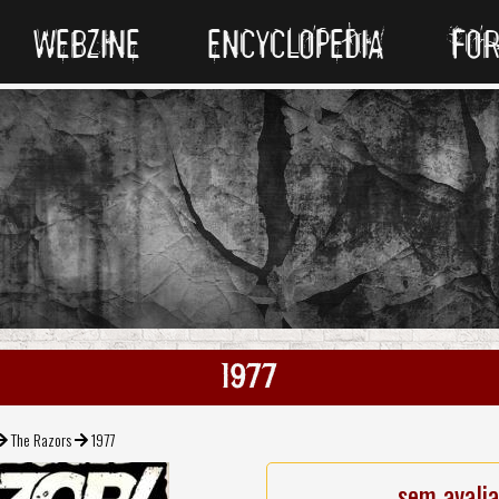
WEBZINE
ENCYCLOPEDIA
FO
1977
The Razors
1977
sem avali