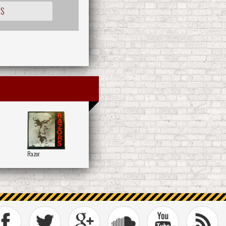
IS
Razor