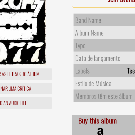
Band Name
Album Name
Type
Data de lançamento
Labels
Tee
R AS LETRAS DO ÁLBUM
Estilo de Música
ONAR UMA CRÍTICA
Membros têm este álbum
 AN AUDIO FILE
Buy this album