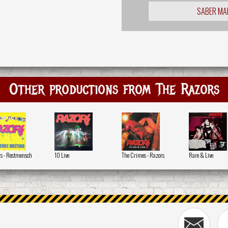
SABER MA
Other productions from The Razors
s - Restmensch
10 Live
The Crimes - Razors
Rare & Live