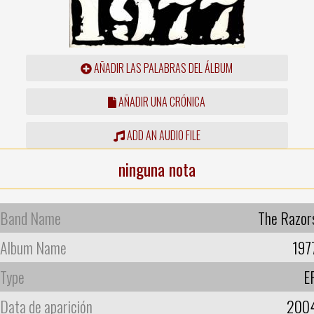
AÑADIR LAS PALABRAS DEL ÁLBUM
AÑADIR UNA CRÓNICA
ADD AN AUDIO FILE
ninguna nota
Band Name
The Razor
Album Name
197
Type
E
Data de aparición
200