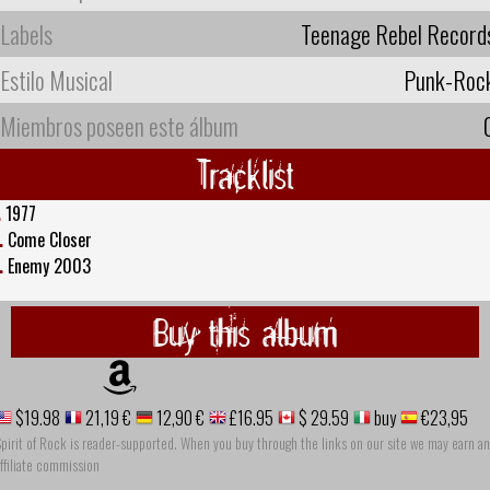
Labels
Teenage Rebel Record
Estilo Musical
Punk-Roc
Miembros poseen este álbum
Tracklist
.
1977
.
Come Closer
.
Enemy 2003
Buy this album
$19.98
21,19 €
12,90 €
£16.95
$ 29.59
buy
€23,95
pirit of Rock is reader-supported. When you buy through the links on our site we may earn an
ffiliate commission