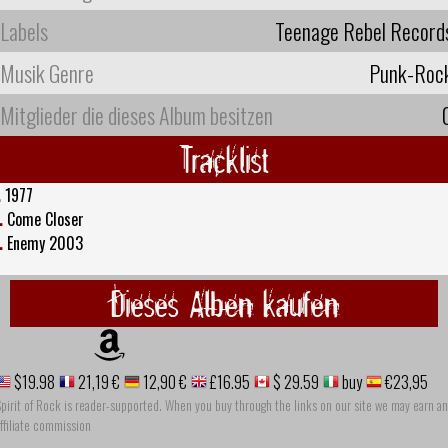
Labels
Teenage Rebel Record
Musik Genre
Punk-Roc
Mitglieder die dieses Album besitzen
Tracklist
.
1977
.
Come Closer
.
Enemy 2003
Dieses Alben kaufen
$19.98
21,19 €
12,90 €
£16.95
$ 29.59
buy
€23,95
pirit of Rock is reader-supported. When you buy through the links on our site we may earn an
ffiliate commission