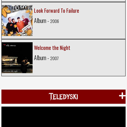
Look Forward To Failure
Album -
2006
Welcome the Night
Album -
2007
Teledyski