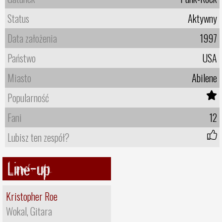
Status
Aktywny
Data założenia
1997
Państwo
USA
Miasto
Abilene
Popularność
Fani
12
Lubisz ten zespół?
Line-up
Kristopher Roe
Wokal, Gitara