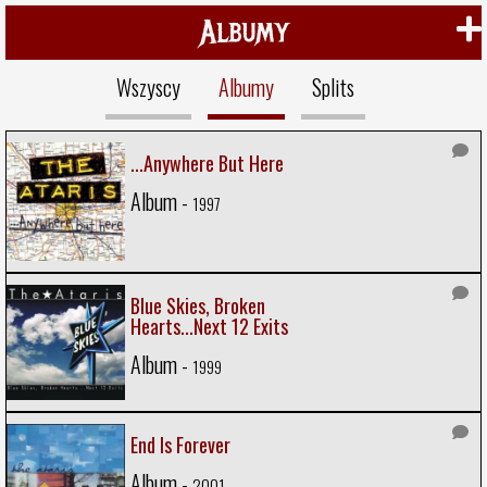
Albumy
Wszyscy
Albumy
Splits
...Anywhere But Here
Album -
1997
Blue Skies, Broken
Hearts...Next 12 Exits
Album -
1999
End Is Forever
Album -
2001