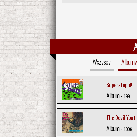
Wszyscy
Albumy
Superstupid!
Album -
1991
The Devil Yout
Album -
1996