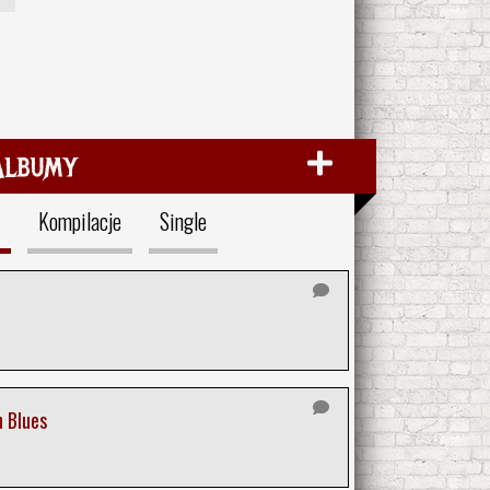
Albumy
Kompilacje
Single
h Blues