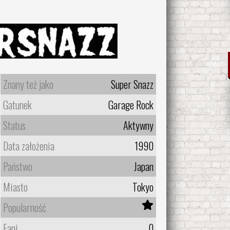
Znany też jako
Super Snazz
Gatunek
Garage Rock
Status
Aktywny
Data założenia
1990
Państwo
Japan
Miasto
Tokyo
Popularność
Fani
0