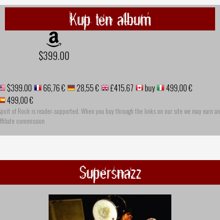
Kup ten album
$399.00
$399.00
66,76 €
28,55 €
£415.67
buy
499,00 €
499,00 €
pirit of Rock is reader-supported. When you buy through the links on our site we may earn an
ffiliate commission
Supersnazz