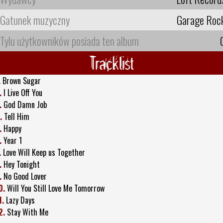
Gatunek muzyczny
Garage Roc
Tylu użytkowników posiada ten album
Tracklist
.
Brown Sugar
.
I Live Off You
.
God Damn Job
.
Tell Him
.
Happy
.
Year 1
.
Love Will Keep us Together
.
Hey Tonight
.
No Good Lover
0.
Will You Still Love Me Tomorrow
1.
Lazy Days
2.
Stay With Me