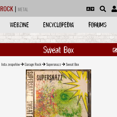
ROCK
|
METAL
WEBZINE
ENCYCLOPEDIA
FORUMS
Sweat Box
lista zespołów
Garage Rock
Supersnazz
Sweat Box