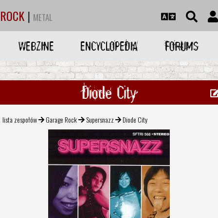
ROCK
|
METAL
WEBZINE
ENCYCLOPEDIA
FORUMS
Diode City
lista zespołów
Garage Rock
Supersnazz
Diode City