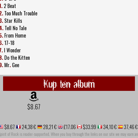
1.
2 Beat
2.
Too Much Trouble
3.
Star Kills
4.
Tell No Tale
5.
From Home
6.
17-18
7.
I Wonder
8.
Do the Kitten
9.
Mr
.
Gee
Kup ten album
$8.67
$8.67
24,38 €
28,21 €
£17.06
$33.99
34,10 €
37,46 €
pirit of Rock is reader-supported. When you buy through the links on our site we may earn an