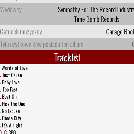
Wydawcy
Sympathy For The Record Industr
Time Bomb Records
Gatunek muzyczny
Garage Roc
Tylu użytkowników posiada ten album
Tracklist
.
Words of Love
.
Just Cause
.
Baby Love
.
Too Fast
.
Beat Girl
.
He's the One
.
No Excuse
.
Diode City
.
It's Alright
0.
C-3PO