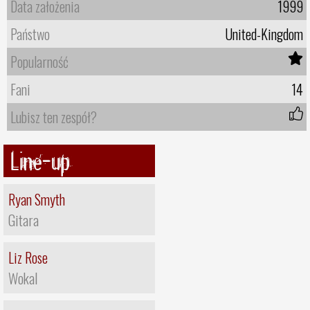
Data założenia
1999
Państwo
United-Kingdom
Popularność
Fani
14
Lubisz ten zespół?
Line-up
Ryan Smyth
Gitara
Liz Rose
Wokal