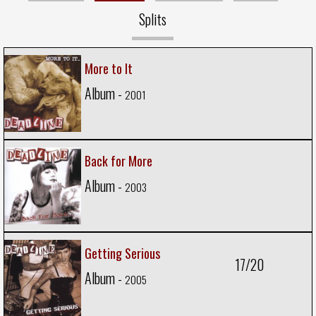
Splits
More to It
Album -
2001
Back for More
Album -
2003
Getting Serious
17/20
Album -
2005