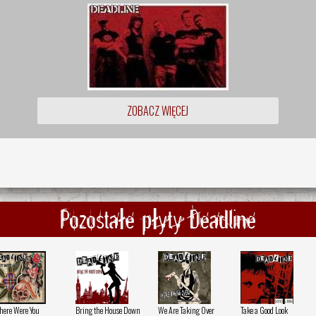
ZOBACZ WIĘCEJ
Pozostałe płyty Deadline
ere Were You
Bring the House Down
We Are Taking Over
Take a Good Look