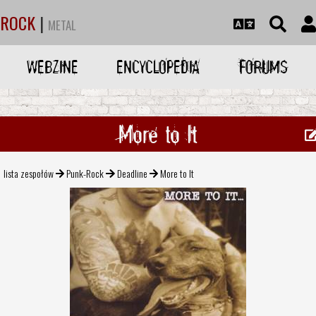
ROCK
|
METAL
WEBZINE
ENCYCLOPEDIA
FORUMS
More to It
lista zespołów
Punk-Rock
Deadline
More to It