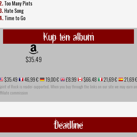
2.
Too Many Pints
3.
Hate Song
4.
Time to Go
Kup ten album
$35.49
$35.49
46,99 €
19,00 €
£8.99
$66.48
21,69 €
21,69 
pirit of Rock is reader-supported. When you buy through the links on our site we may earn an
ffiliate commission
Deadline