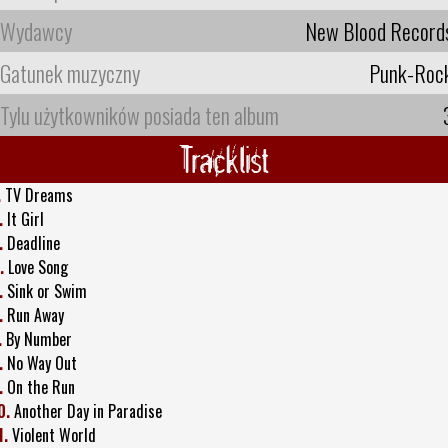
Wydawcy
New Blood Record
Gatunek muzyczny
Punk-Roc
Tylu użytkowników posiada ten album
Tracklist
.
TV Dreams
.
It Girl
.
Deadline
.
Love Song
.
Sink or Swim
.
Run Away
.
By Number
.
No Way Out
.
On the Run
0.
Another Day in Paradise
1.
Violent World