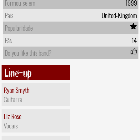
Formou-se em
1999
País
United-Kingdom
Popularidade
Fãs
14
Do you like this band?
Line-up
Ryan Smyth
Guitarra
Liz Rose
Vocais