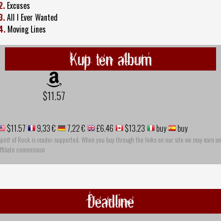
2.
Excuses
3.
All I Ever Wanted
4.
Moving Lines
Kup ten album
$11.57
$11.57
9,33 €
7,22 €
£6.46
$13.23
buy
buy
pirit of Rock is reader-supported. When you buy through the links on our site we may earn an
ffiliate commission
Deadline