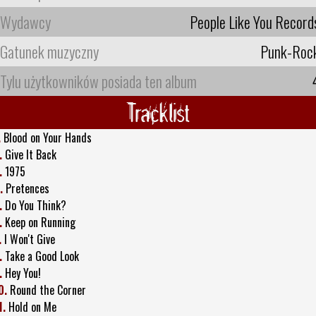
Wydawcy
People Like You Record
Gatunek muzyczny
Punk-Roc
Tylu użytkowników posiada ten album
Tracklist
.
Blood on Your Hands
.
Give It Back
.
1975
.
Pretences
.
Do You Think?
.
Keep on Running
.
I Won't Give
.
Take a Good Look
.
Hey You!
0.
Round the Corner
1.
Hold on Me