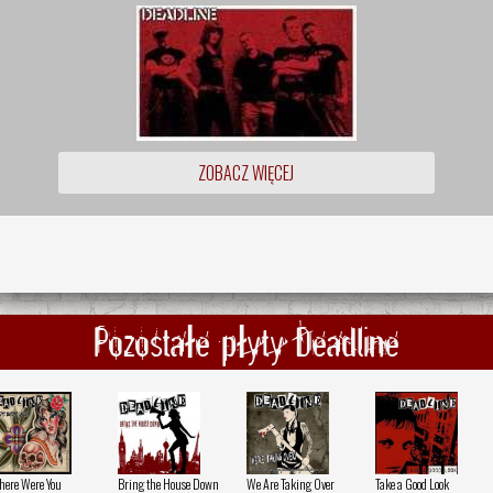
ZOBACZ WIĘCEJ
Pozostałe płyty Deadline
ere Were You
Bring the House Down
We Are Taking Over
Take a Good Look