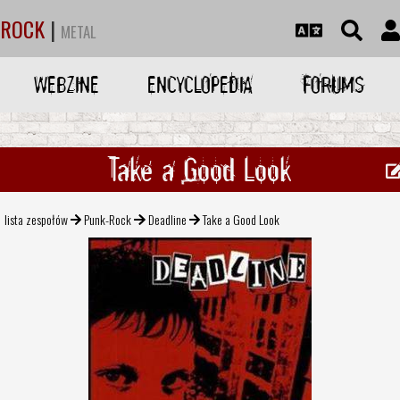
ROCK
|
METAL
WEBZINE
ENCYCLOPEDIA
FORUMS
Take a Good Look
lista zespołów
Punk-Rock
Deadline
Take a Good Look