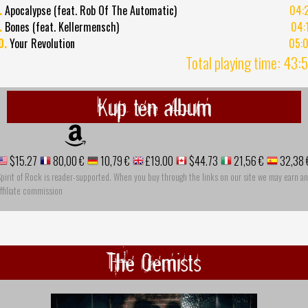
.
Apocalypse (feat. Rob Of The Automatic)
04:
.
Bones (feat. Kellermensch)
04:
0.
Your Revolution
05:
Total playing time: 43:
Kup ten album
$15.27
80,00 €
10,79 €
£19.00
$44.73
21,56 €
32,38 
pirit of Rock is reader-supported. When you buy through the links on our site we may earn an
ffiliate commission
The Qemists