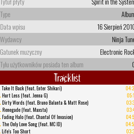
Tytuł płyty
Spirit in the Syste
Type
Albu
Data wpisu
16 Sierpień 201
Wydawcy
Ninja Tun
Gatunek muzyczny
Electronic Roc
Tylu użytkowników posiada ten album
Tracklist
.
Take It Back (feat. Enter Shikari)
04:
.
Hurt Less (feat. Jenna G)
05:
.
Dirty Words (feat. Bruno Balanta & Matt Rose)
03:
.
Renegade (feat. Maxsta)
03:
.
Fading Halo (feat. Chantal Of Invasion)
04:
.
The Only Love Song (feat. MC ID)
04:
.
Life's Too Short
03: