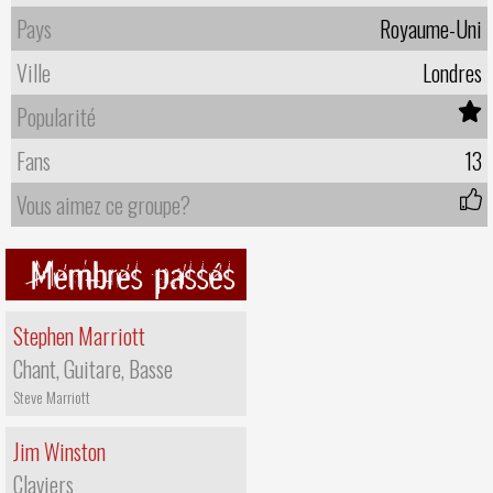
Pays
Royaume-Uni
Ville
Londres
Popularité
Fans
13
Vous aimez ce groupe?
Membres passés
Stephen Marriott
Chant, Guitare, Basse
Steve Marriott
Jim Winston
Claviers