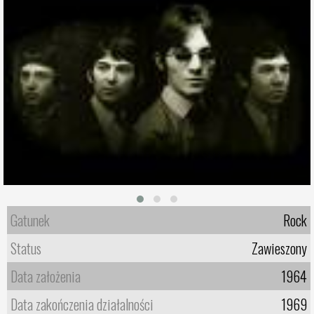
Gatunek
Rock
Status
Zawieszony
Data założenia
1964
Data zakończenia działalności
1969