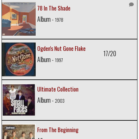
78 In The Shade
Album -
1978
Ogden's Nut Gone Flake
17/20
Album -
1997
Ultimate Collection
Album -
2003
From The Beginning