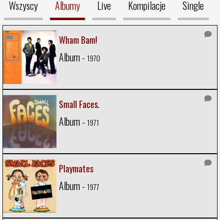
Wszyscy
Albumy
Live
Kompilacje
Single
Wham Bam!
Album -
1970
Small Faces.
Album -
1971
Playmates
Album -
1977