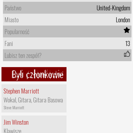
Państwo
United-Kingdom
Miasto
London
Popularność
Fani
13
Lubisz ten zespół?
Byli członkowie
Stephen Marriott
Wokal, Gitara, Gitara Basowa
Steve Marriott
Jim Winston
Klawisze