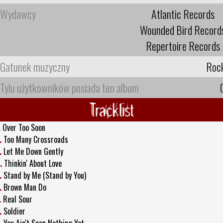
Wydawcy
Atlantic Records
Wounded Bird Record
Repertoire Records
Gatunek muzyczny
Roc
Tylu użytkowników posiada ten album
Tracklist
.
Over Too Soon
.
Too Many Crossroads
.
Let Me Down Gently
.
Thinkin' About Love
.
Stand by Me (Stand by You)
.
Brown Man Do
.
Real Sour
.
Soldier
.
You Ain't Seen Nothing Yet