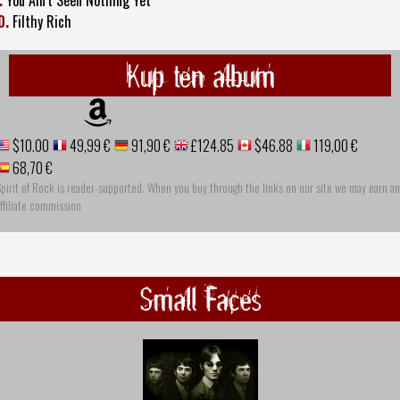
0.
Filthy Rich
Kup ten album
$10.00
49,99 €
91,90 €
£124.85
$46.88
119,00 €
68,70 €
pirit of Rock is reader-supported. When you buy through the links on our site we may earn an
ffiliate commission
Small Faces