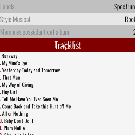
Labels
Spectru
Style Musical
Roc
Membres possèdant cet album
Tracklist
.
Runaway
.
My Mind's Eye
.
Yesterday Today and Tomorrow
.
That Man
.
My Way of Giving
.
Hey Girl
.
Tell Me Have You Ever Seen Me
.
Come Back and Take this Hurt off Me
.
All or Nothing
0.
Baby Don't Do It
1.
Plum Nellie