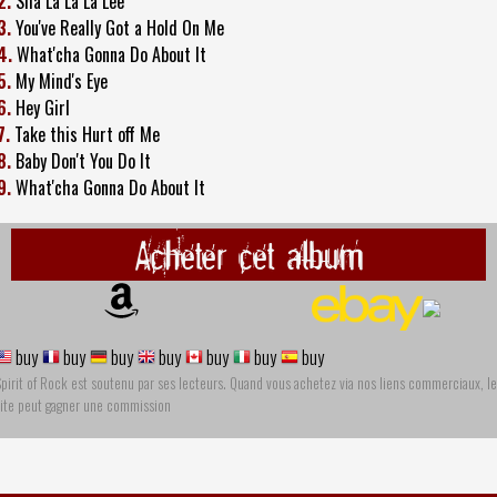
2.
Sha La La La Lee
3.
You've Really Got a Hold On Me
4.
What'cha Gonna Do About It
5.
My Mind's Eye
6.
Hey Girl
7.
Take this Hurt off Me
8.
Baby Don't You Do It
9.
What'cha Gonna Do About It
Acheter cet album
buy
buy
buy
buy
buy
buy
buy
pirit of Rock est soutenu par ses lecteurs. Quand vous achetez via nos liens commerciaux, le
site peut gagner une commission