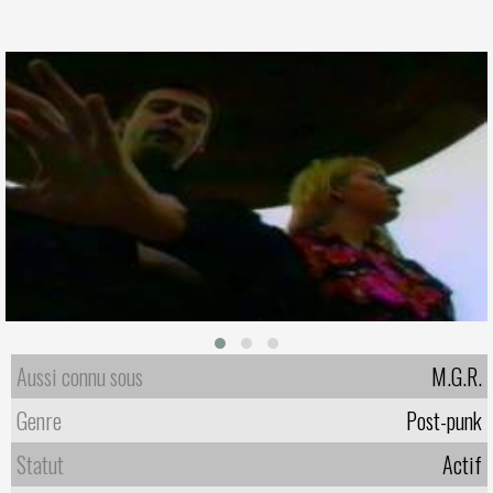
Aussi connu sous
M.G.R.
Genre
Post-punk
Statut
Actif