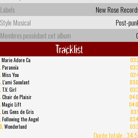
Labels
New Rose Record
Style Musical
Post-pun
Membres possèdant cet album
Tracklist
.
Marie Adore Ca
03:
.
Paranoïa
03:
.
Miss You
02:
.
L'ami Saoulant
03:
.
T.V. Girl
03:
.
Chair de Plaisir
04:
.
Magic Lift
04:
.
Les Gens de Gris
03:
.
Following the Angel
03:
0.
Wonderland
03:
Durée totale : 34: