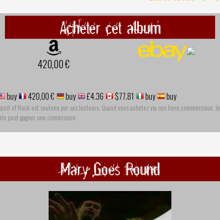
Acheter cet album
420,00 €
buy
420,00 €
buy
£4.36
$77.81
buy
buy
pirit of Rock est soutenu par ses lecteurs. Quand vous achetez via nos liens commerciaux, le
site peut gagner une commission
Mary Goes Round