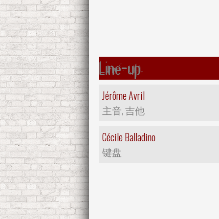
Line-up
Jérôme Avril
主音, 吉他
Cécile Balladino
键盘