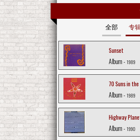
全部
专
Sunset
Album -
1989
70 Suns in the
Album -
1989
Highway Plane
Album -
1990