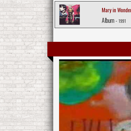
Mary in Wonde
Album -
1991