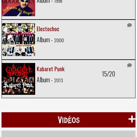
Album -
1996
Electochoc
Album -
2000
Kabaret Punk
15/20
Album -
2013
Vidéos