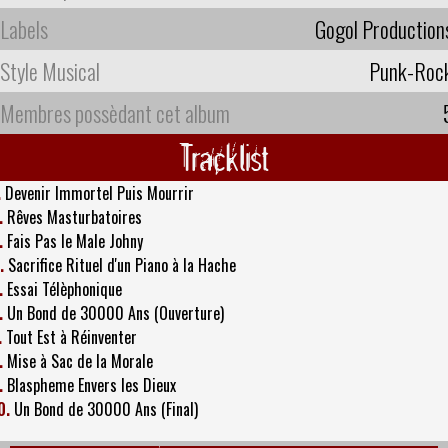
Labels
Gogol Production
Style Musical
Punk-Roc
Membres possèdant cet album
Tracklist
.
Devenir Immortel Puis Mourrir
.
Rêves Masturbatoires
.
Fais Pas le Male Johny
.
Sacrifice Rituel d'un Piano à la Hache
.
Essai Télèphonique
.
Un Bond de 30000 Ans (Ouverture)
.
Tout Est à Réinventer
.
Mise à Sac de la Morale
.
Blaspheme Envers les Dieux
0.
Un Bond de 30000 Ans (Final)