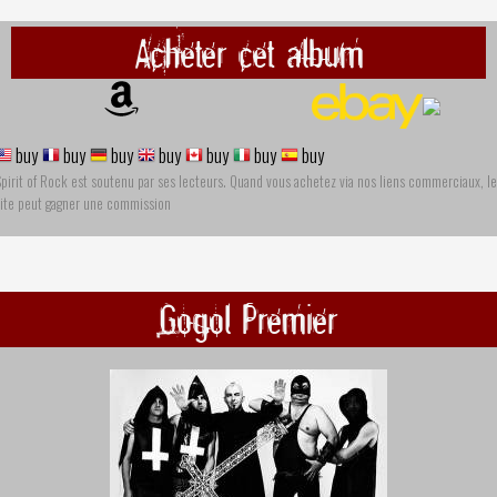
Acheter cet album
buy
buy
buy
buy
buy
buy
buy
pirit of Rock est soutenu par ses lecteurs. Quand vous achetez via nos liens commerciaux, le
site peut gagner une commission
Gogol Premier