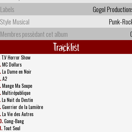
Labels
Gogol Production
Style Musical
Punk-Roc
Membres possèdant cet album
Tracklist
.
T.V Horror Show
.
MC Dollars
.
La Dame en Noir
.
A2
.
Mange Ma Soupe
.
Multirépublique
.
La Nuit du Destin
.
Guerrier de la Lumière
.
La Vie des Autres
0.
Gang-Bang
1.
Tout Seul