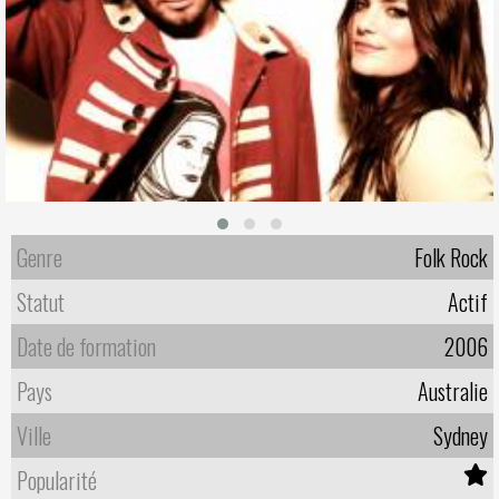
Genre
Folk Rock
Statut
Actif
Date de formation
2006
Pays
Australie
Ville
Sydney
Popularité