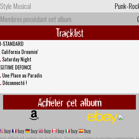
Style Musical
Punk-Roc
Membres possèdant cet album
Tracklist
I-STANDARD
.
California Dreamin'
.
Saturday Night
EGITIME DEFONCE
.
Une Place au Paradis
.
Déconnecté !
Acheter cet album
buy
buy
buy
buy
buy
buy
buy
pirit of Rock est soutenu par ses lecteurs. Quand vous achetez via nos liens commerciaux, le