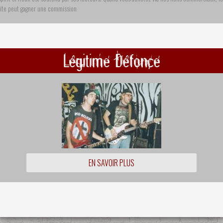
site peut gagner une commission
Légitime Défonce
EN SAVOIR PLUS