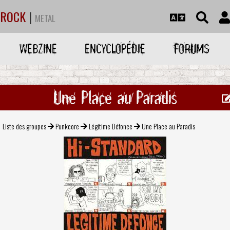
ROCK
|
METAL
WEBZINE
ENCYCLOPÉDIE
FORUMS
Une Place au Paradis
Liste des groupes
Punkcore
Légitime Défonce
Une Place au Paradis