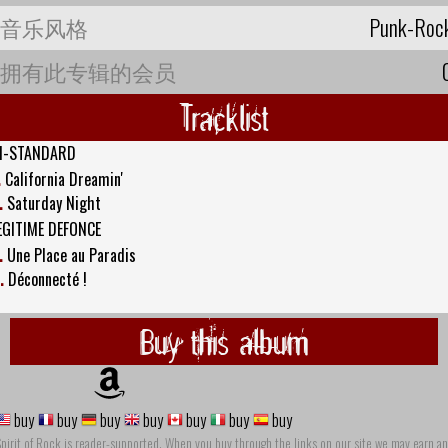
音乐风格
Punk-Roc
拥有此专辑的会员
Tracklist
I-STANDARD
.
California Dreamin'
.
Saturday Night
EGITIME DEFONCE
.
Une Place au Paradis
.
Déconnecté !
Buy this album
buy
buy
buy
buy
buy
buy
buy
pirit of Rock is reader-supported. When you buy through the links on our site we may earn an