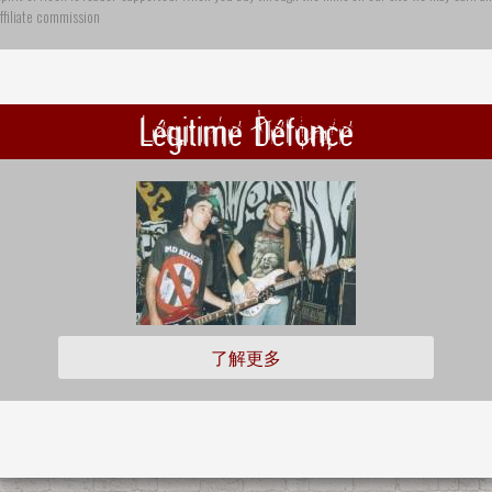
ffiliate commission
Légitime Défonce
了解更多