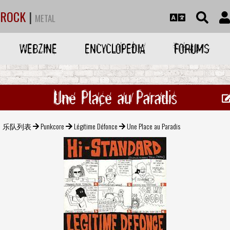
ROCK
|
METAL
WEBZINE
ENCYCLOPEDIA
FORUMS
Une Place au Paradis
乐队列表
Punkcore
Légitime Défonce
Une Place au Paradis