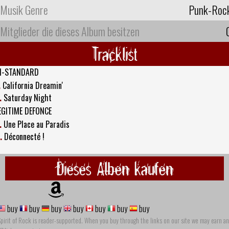
Musik Genre
Punk-Roc
Mitglieder die dieses Album besitzen
Tracklist
I-STANDARD
.
California Dreamin'
.
Saturday Night
EGITIME DEFONCE
.
Une Place au Paradis
.
Déconnecté !
Dieses Alben kaufen
buy
buy
buy
buy
buy
buy
buy
pirit of Rock is reader-supported. When you buy through the links on our site we may earn an