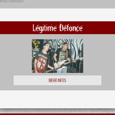
ffiliate commission
Légitime Défonce
MEHR INFOS