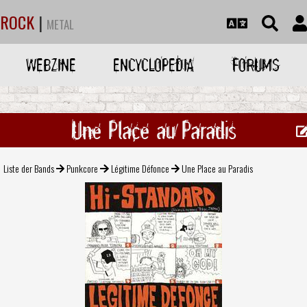
ROCK
|
METAL
WEBZINE
ENCYCLOPEDIA
FORUMS
Une Place au Paradis
Liste der Bands
Punkcore
Légitime Défonce
Une Place au Paradis