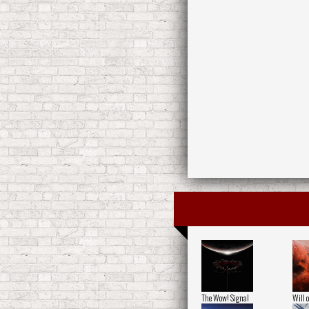
The Wow! Signal
Will o