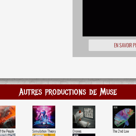
EN SAVOIR P
Autres productions de Muse
f the People
Simulation Theory
Drones
The 2nd Law