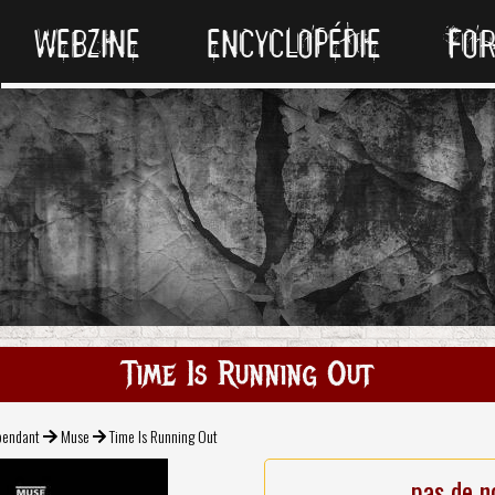
WEBZINE
ENCYCLOPÉDIE
FO
Time Is Running Out
pendant
Muse
Time Is Running Out
pas de n