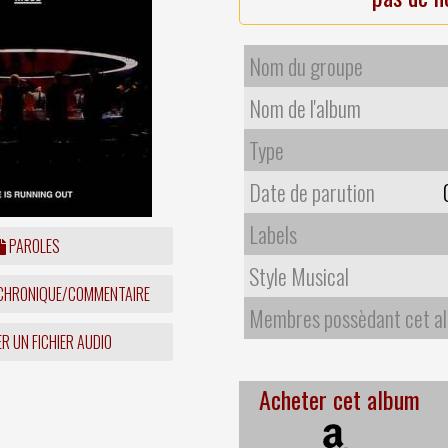
Nom du groupe
Nom de l'album
Type
Date de parution
Labels
PAROLES
Style Musical
 CHRONIQUE/COMMENTAIRE
Membres possèdant cet a
R UN FICHIER AUDIO
Acheter cet album