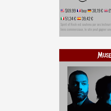
$69.99
buy
38,19 €
£
51,34 €
39,42 €
Spirit of Rock est soutenu par ses lecteur
liens commerciaux, le site peut gagner u
Mus