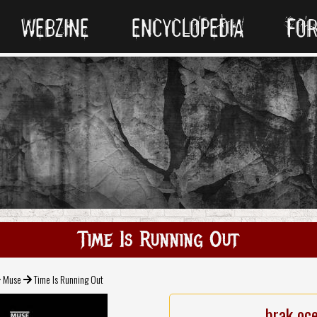
WEBZINE
ENCYCLOPEDIA
FO
Time Is Running Out
Muse
Time Is Running Out
brak oc