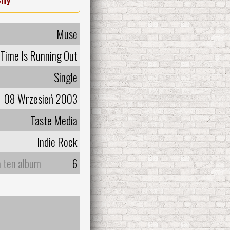
Muse
Time Is Running Out
Single
08 Wrzesień 2003
Taste Media
Indie Rock
a ten album
6