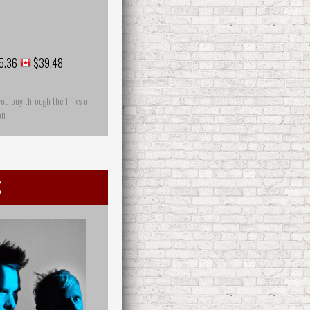
5.36
$39.48
you buy through the links on
on
e