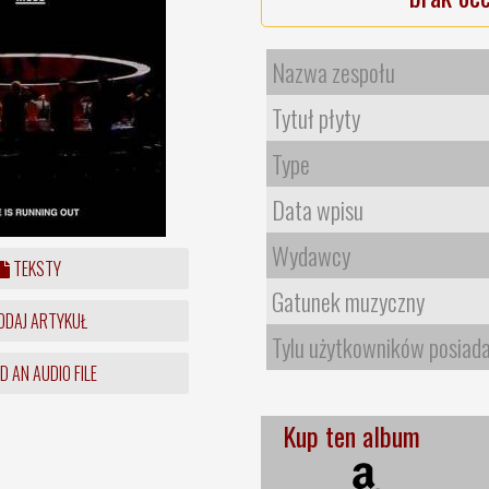
Nazwa zespołu
Tytuł płyty
Type
Data wpisu
Wydawcy
TEKSTY
Gatunek muzyczny
DAJ ARTYKUŁ
Tylu użytkowników posiad
 AN AUDIO FILE
Kup ten album