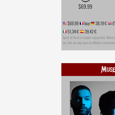
$69.99
$69.99
buy
38,19 €
£
51,34 €
39,42 €
Spirit of Rock is reader-supported. When 
our site we may earn an affiliate commissi
Mus