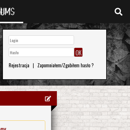
RUMS
Rejestracja
|
Zapomniałem/Zgubiłem hasło ?
eny