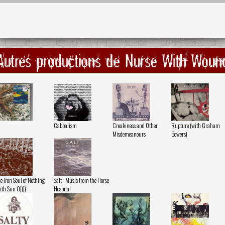
Autres productions de Nurse With Woun
Cabbalism
Creakiness and Other
Rupture (with Graham
Misdemeanours
Bowers)
e Iron Soul of Nothing
Salt - Music from the Horse
ith Sun O))))
Hospital