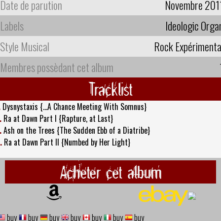
Date de parution
Novembre 201
Labels
Ideologic Orga
Style Musical
Rock Expérimenta
Membres possèdant cet album
Tracklist
.
Dysnystaxis {...A Chance Meeting With Somnus}
.
Ra at Dawn Part I {Rapture, at Last}
.
Ash on the Trees {The Sudden Ebb of a Diatribe}
.
Ra at Dawn Part II {Numbed by Her Light}
Acheter cet album
buy
buy
buy
buy
buy
buy
buy