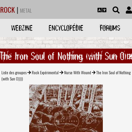
ROCK
|
METAL
WEBZINE
ENCYCLOPÉDIE
FORUMS
The Iron Soul of Nothing (with Sun O)))
Liste des groupes
Rock Expérimental
Nurse With Wound
The Iron Soul of Nothing
(with Sun O))))