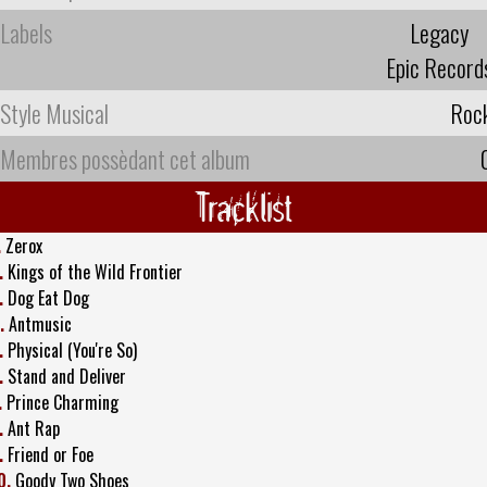
Labels
Legacy
Epic Record
Style Musical
Roc
Membres possèdant cet album
Tracklist
.
Zerox
.
Kings of the Wild Frontier
.
Dog Eat Dog
.
Antmusic
.
Physical (You're So)
.
Stand and Deliver
.
Prince Charming
.
Ant Rap
.
Friend or Foe
0.
Goody Two Shoes