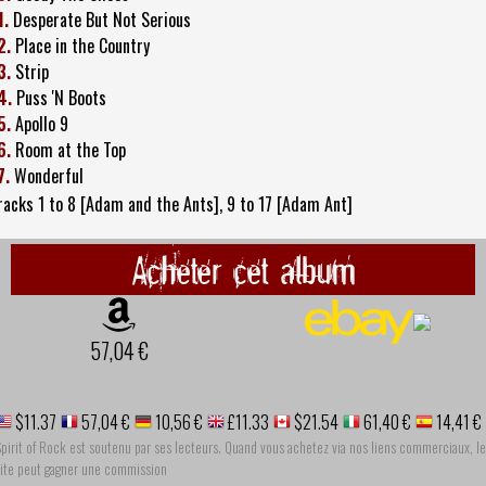
1.
Desperate But Not Serious
2.
Place in the Country
3.
Strip
4.
Puss 'N Boots
5.
Apollo 9
6.
Room at the Top
7.
Wonderful
racks 1 to 8 [Adam and the Ants], 9 to 17 [Adam Ant]
Acheter cet album
57,04 €
$11.37
57,04 €
10,56 €
£11.33
$21.54
61,40 €
14,41 €
pirit of Rock est soutenu par ses lecteurs. Quand vous achetez via nos liens commerciaux, le
site peut gagner une commission