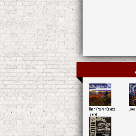
Thank You for Being a
Lives
Friend