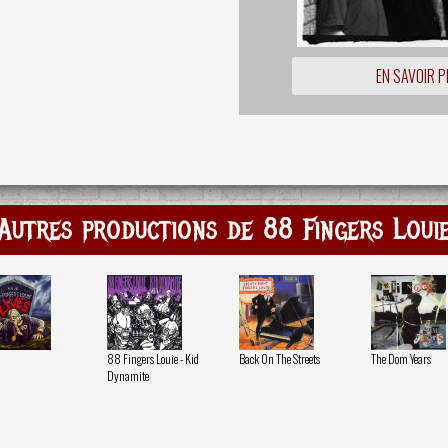
EN SAVOIR P
Autres productions de 88 Fingers Loui
88 Fingers Louie - Kid
Back On The Streets
The Dom Years
Dynamite