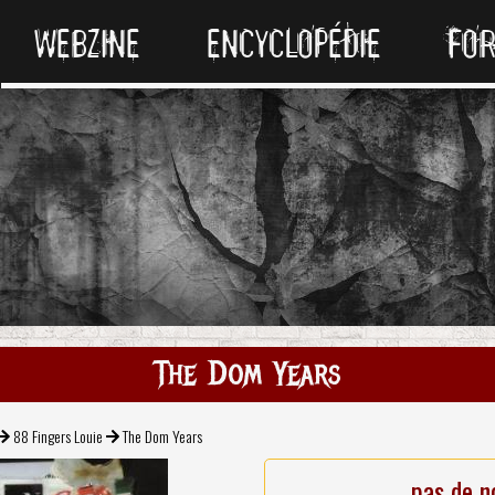
WEBZINE
ENCYCLOPÉDIE
FO
The Dom Years
88 Fingers Louie
The Dom Years
pas de n