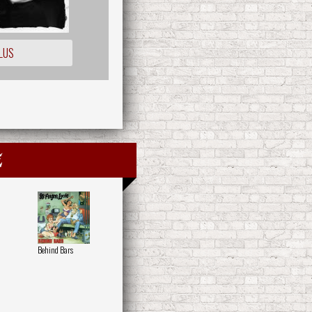
LUS
e
Behind Bars