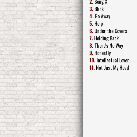
2.
Song X
3.
Blink
4.
Go Away
5.
Help
6.
Under the Covers
7.
Holding Back
8.
There's No Way
9.
Honestly
10.
Intellectual Lover
11.
Not Just My Head