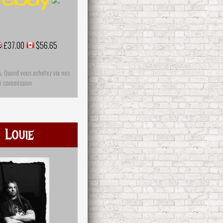
£37.00
$56.65
s. Quand vous achetez via nos
ne commission
 Louie