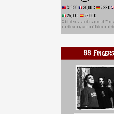
$18.50
30,00 €
7,99 €
25,00 €
26,00 €
Spirit of Rock is reader-supported. When 
our site we may earn an affiliate commissi
88 Fingers