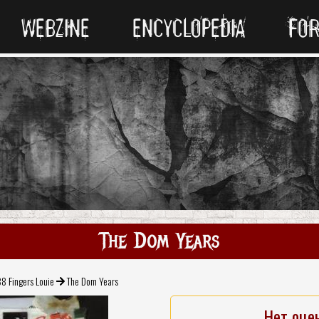
WEBZINE
ENCYCLOPEDIA
FO
The Dom Years
8 Fingers Louie
The Dom Years
Нет оце