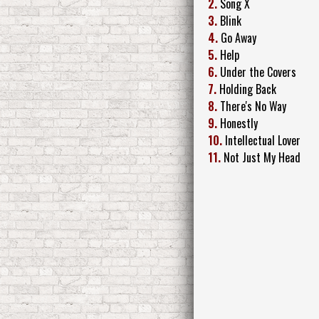
2.
Song X
3.
Blink
4.
Go Away
5.
Help
6.
Under the Covers
7.
Holding Back
8.
There's No Way
9.
Honestly
10.
Intellectual Lover
11.
Not Just My Head