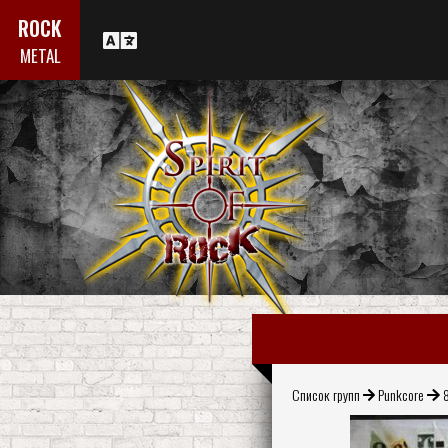
ROCK
METAL
Список групп
Punkcore
8