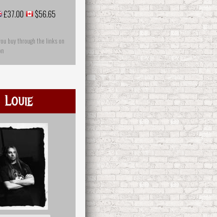
£37.00
$56.65
you buy through the links on
on
 Louie