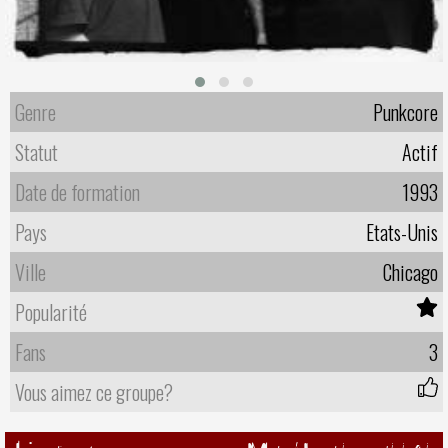
Genre
Punkcore
Statut
Actif
Date de formation
1993
Pays
Etats-Unis
Ville
Chicago
Popularité
Fans
3
Vous aimez ce groupe?