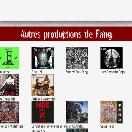
Autres productions de Fang
illotine
Rise Up!
Symbol Six - Fang
Here Come the Cops
ve Cheap CD
Fish and Vegetables
erican Nightmare
Landshark - Where the Wild
A Mi Ga Sfafas
Spun Helga
Things Are