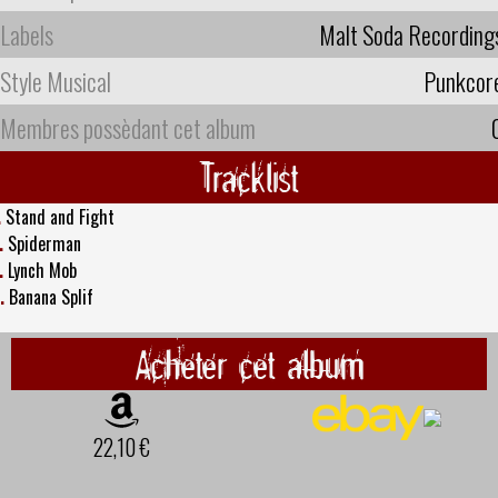
Labels
Malt Soda Recording
Style Musical
Punkcor
Membres possèdant cet album
Tracklist
.
Stand and Fight
.
Spiderman
.
Lynch Mob
.
Banana Splif
Acheter cet album
22,10 €