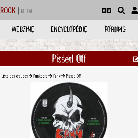
ROCK
|
METAL
WEBZINE
ENCYCLOPÉDIE
FORUMS
Pissed Off
Liste des groupes
Punkcore
Fang
Pissed Off