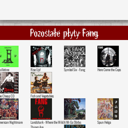
Pozostałe płyty Fang
illotine
Rise Up!
Symbol Six - Fang
Here Come the Cops
ve Cheap CD
Fish and Vegetables
erican Nightmare
Landshark - Where the Wild
A Mi Ga Sfafas
Spun Helga
Things Are