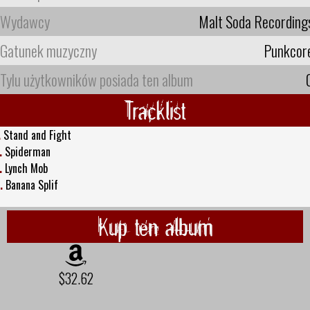
Wydawcy
Malt Soda Recording
Gatunek muzyczny
Punkcor
Tylu użytkowników posiada ten album
Tracklist
.
Stand and Fight
.
Spiderman
.
Lynch Mob
.
Banana Splif
Kup ten album
$32.62