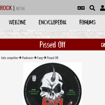
ROCK
|
METAL
WEBZINE
ENCYCLOPEDIA
FORUMS
Pissed Off
lista zespołów
Punkcore
Fang
Pissed Off