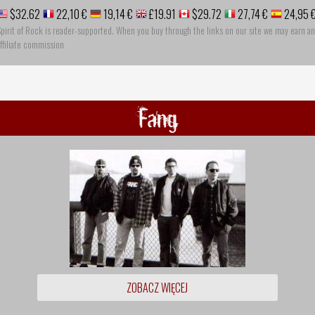
$32.62
22,10 €
19,14 €
£19.91
$29.72
27,74 €
24,95 
pirit of Rock is reader-supported. When you buy through the links on our site we may earn an
ffiliate commission
Fang
ZOBACZ WIĘCEJ