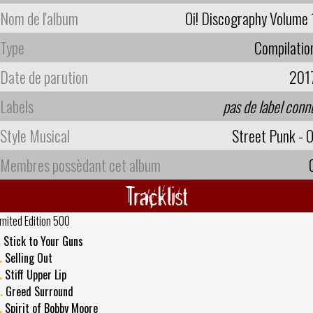
Nom de l'album
Oi! Discography Volume 
Type
Compilatio
Date de parution
201
Labels
pas de label conn
Style Musical
Street Punk - O
Membres possèdant cet album
Tracklist
imited Edition 500
.
Stick to Your Guns
.
Selling Out
.
Stiff Upper Lip
.
Greed Surround
.
Spirit of Bobby Moore