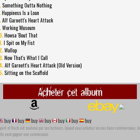
.
Something Outta Nothing
.
Happiness Is a Loan
.
Alf Garnett's Heart Attack
.
Working Museum
0.
Howsa 'Bout That
1.
I Spit on My Fist
2.
Wallop
3.
Now That's What I Call
4.
Alf Garnett's Heart Attack (Old Version)
5.
Sitting on the Scaffold
Acheter cet album
buy
buy
buy
buy
buy
buy
buy
pirit of Rock est soutenu par ses lecteurs. Quand vous achetez via nos liens commerciaux, le
site peut gagner une commission