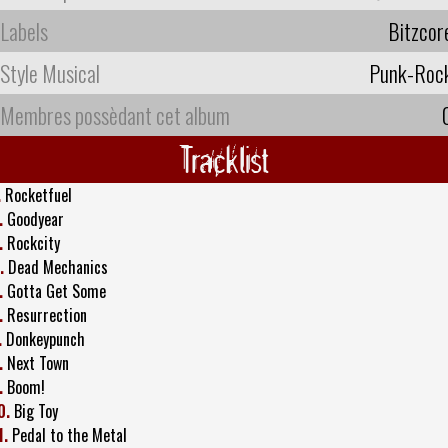
Labels
Bitzcor
Style Musical
Punk-Roc
Membres possèdant cet album
Tracklist
.
Rocketfuel
.
Goodyear
.
Rockcity
.
Dead Mechanics
.
Gotta Get Some
.
Resurrection
.
Donkeypunch
.
Next Town
.
Boom!
0.
Big Toy
1.
Pedal to the Metal