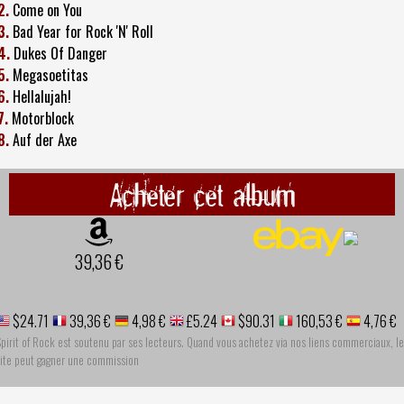
2.
Come on You
3.
Bad Year for Rock 'N' Roll
4.
Dukes Of Danger
5.
Megasoetitas
6.
Hellalujah!
7.
Motorblock
8.
Auf der Axe
Acheter cet album
39,36 €
$24.71
39,36 €
4,98 €
£5.24
$90.31
160,53 €
4,76 €
pirit of Rock est soutenu par ses lecteurs. Quand vous achetez via nos liens commerciaux, le
site peut gagner une commission