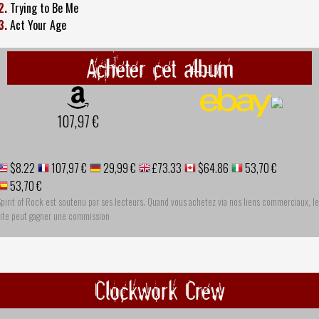
2.
Trying to Be Me
3.
Act Your Age
Acheter cet album
107,97 €
$8.22
107,97 €
29,99 €
£73.33
$64.86
53,70 €
53,70 €
pirit of Rock est soutenu par ses lecteurs. Quand vous achetez via nos liens commerciaux, le
site peut gagner une commission
Clockwork Crew