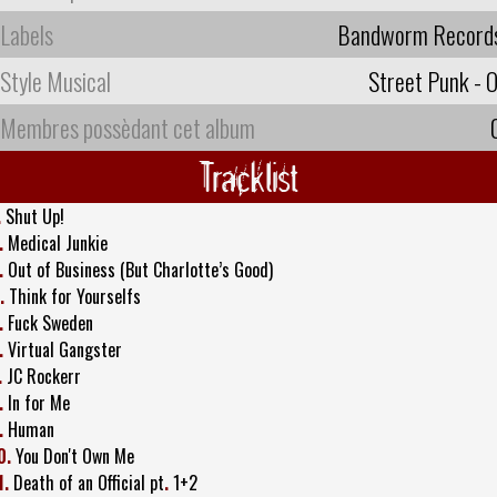
Labels
Bandworm Record
Style Musical
Street Punk - O
Membres possèdant cet album
Tracklist
.
Shut Up!
.
Medical Junkie
.
Out of Business (But Charlotte’s Good)
.
Think for Yourselfs
.
Fuck Sweden
.
Virtual Gangster
.
JC Rockerr
.
In for Me
.
Human
0.
You Don't Own Me
1.
Death of an Official pt
.
1+2