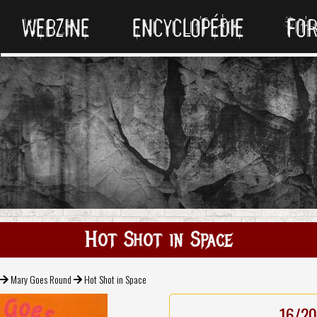
WEBZINE
ENCYCLOPÉDIE
FO
Hot Shot in Space
Mary Goes Round
Hot Shot in Space
16/20