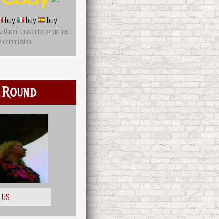
buy
buy
buy
s. Quand vous achetez via nos
ne commission
 Round
LUS