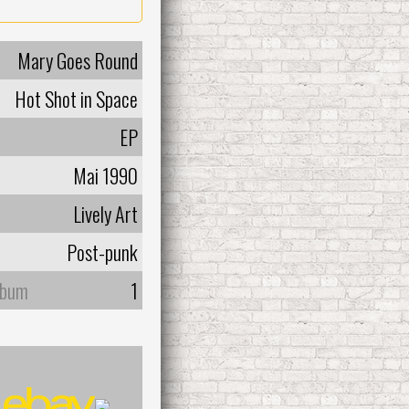
Mary Goes Round
Hot Shot in Space
EP
Mai 1990
Lively Art
Post-punk
lbum
1