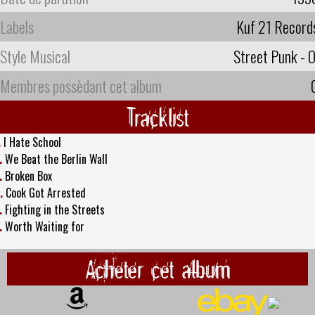
Labels
Kuf 21 Record
Style Musical
Street Punk - O
Membres possèdant cet album
Tracklist
.
I Hate School
.
We Beat the Berlin Wall
.
Broken Box
.
Cook Got Arrested
.
Fighting in the Streets
.
Worth Waiting for
Acheter cet album