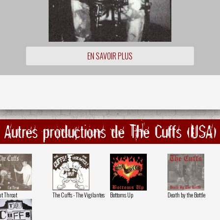
EN SAVOIR PLUS
Autres productions de The Cuffs (USA)
t Throat
The Cuffs - The Vigilantes
Bottoms Up
Death by the Bottle