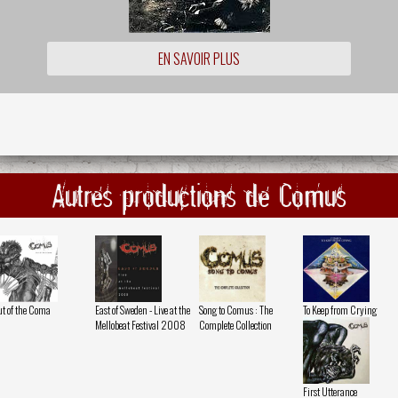
EN SAVOIR PLUS
Autres productions de Comus
t of the Coma
East of Sweden - Live at the
Song to Comus : The
To Keep from Crying
Mellobeat Festival 2008
Complete Collection
First Utterance