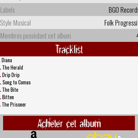
Labels
BGO Record
Style Musical
Folk Progressi
Membres possèdant cet album
Tracklist
.
Diana
.
The Herald
.
Drip Drip
.
Song to Comus
.
The Bite
.
Bitten
.
The Prisoner
Acheter cet album