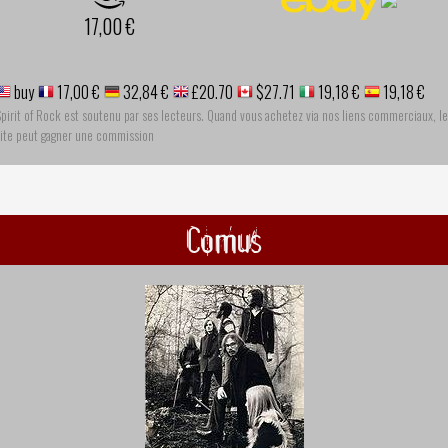
17,00 €
buy
17,00 €
32,84 €
£20.70
$27.71
19,18 €
19,18 €
pirit of Rock est soutenu par ses lecteurs. Quand vous achetez via nos liens commerciaux, le
site peut gagner une commission
Comus