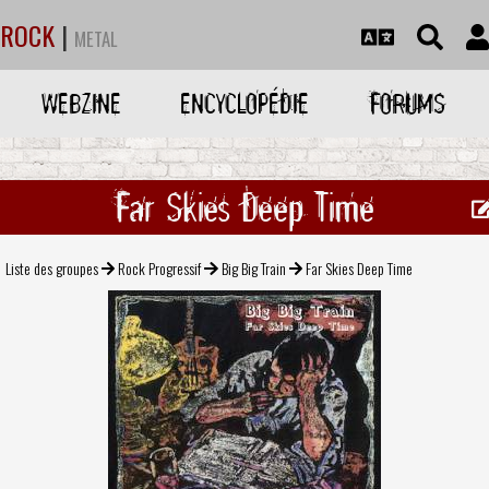
ROCK
|
METAL
WEBZINE
ENCYCLOPÉDIE
FORUMS
Far Skies Deep Time
Liste des groupes
Rock Progressif
Big Big Train
Far Skies Deep Time