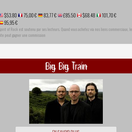
$53.80
75,00 €
83,77 €
£85.50
$68.48
101,70 €
95,95 €
pirit of Rock est soutenu par ses lecteurs. Quand vous achetez via nos liens commerciaux, le
site peut gagner une commission
Big Big Train