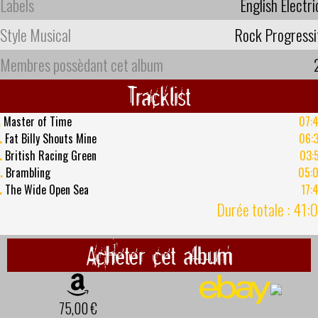
Labels
English Electri
Style Musical
Rock Progressi
Membres possèdant cet album
Tracklist
.
Master of Time
07:
.
Fat Billy Shouts Mine
06:
.
British Racing Green
03:
.
Brambling
05:
.
The Wide Open Sea
17:
Durée totale : 41:
Acheter cet album
75,00 €