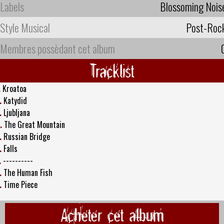
Labels
Blossoming Nois
Style Musical
Post-Roc
Membres possèdant cet album
Tracklist
.
Kroatoa
.
Katydid
.
Ljubljana
.
The Great Mountain
.
Russian Bridge
.
Falls
.
----------
.
The Human Fish
.
Time Piece
Acheter cet album