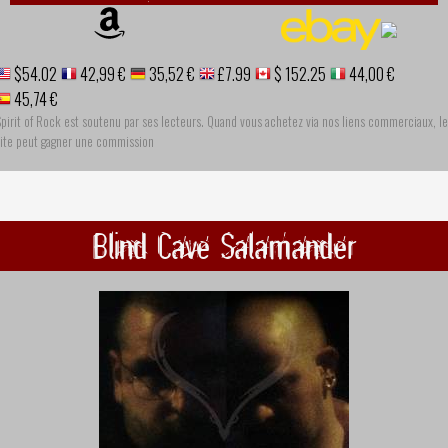
$54.02
42,99 €
35,52 €
£7.99
$ 152.25
44,00 €
45,74 €
pirit of Rock est soutenu par ses lecteurs. Quand vous achetez via nos liens commerciaux, le
site peut gagner une commission
Blind Cave Salamander