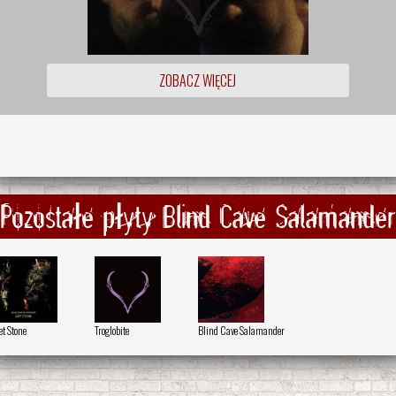
ZOBACZ WIĘCEJ
Pozostałe płyty Blind Cave Salamander
t Stone
Troglobite
Blind Cave Salamander