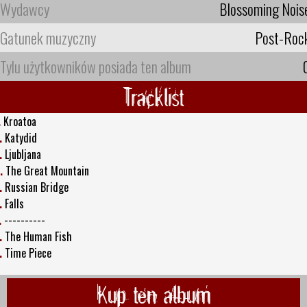
Wydawcy
Blossoming Nois
Gatunek muzyczny
Post-Roc
Tylu użytkowników posiada ten album
Tracklist
.
Kroatoa
.
Katydid
.
Ljubljana
.
The Great Mountain
.
Russian Bridge
.
Falls
.
----------
.
The Human Fish
.
Time Piece
Kup ten album